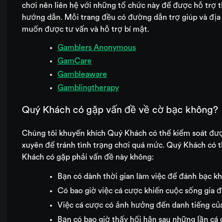
chơi nên liên hệ với những tổ chức này để được hỗ trợ 
hướng dẫn. Mỗi trang đều có đường dẫn trợ giúp và địa
muốn được tư vấn và hỗ trợ bí mật.
Gamblers Anonymous
GamCare
Gambleaware
Gamblingtherapy
Quý Khách có gặp vấn đề về cờ bạc không?
Chúng tôi khuyến khích Quý Khách có thể kiểm soát đư
xuyên để tránh tình trạng chơi quá mức. Quý Khách có 
Khách có gặp phải vấn đề này không:
Bạn có dành thời gian làm việc để đánh bạc k
Có bao giờ việc cá cược khiến cuộc sống gia 
Việc cá cược có ảnh hưởng đến danh tiếng củ
Bạn có bao giờ thấy hối hận sau những lần cá