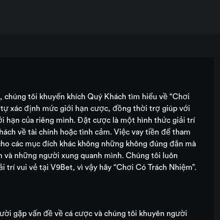
, chúng tôi khuyến khích Quý Khách tìm hiểu về “Chơi
ự xác định mức giới hạn cược, đồng thời trợ giúp với
ới hạn của riêng mình. Đặt cược là một hình thức giải trí
ách về tài chính hoặc tình cảm. Việc vay tiền để tham
h cho các mục đích khác không những không đúng đắn mà
h và những người xung quanh mình. Chúng tôi luôn
trí vui vẻ tại V9Bet, vì vậy hãy “Chơi Có Trách Nhiệm”.
ười gặp vấn đề về cá cược và chúng tôi khuyên người