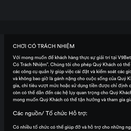
CHƠI CÓ TRÁCH NHIỆM
Với mong muốn để khách hàng thực sự giải trí tại V9Bet
Có Trách Nhiệm”. Chúng tôi cho phép Quý Khách có thể t
các công cụ quản lý giúp việc cài đặt và kiểm soát các gi
và không bao giờ là gánh nặng cho cuộc sống của Quý Kh
gia, chi tiêu vượt mức hoặc sử dụng tiền được chỉ địn
còn có thể dẫn đến các hệ lụy quan trọng cho Quý Khác
mong muốn Quý Khách có thể tận hưởng và tham gia giải 
Các nguồn/ Tổ chức Hỗ trợ:
Có nhiều tổ chức có thể giúp đỡ và hỗ trợ cho những ng