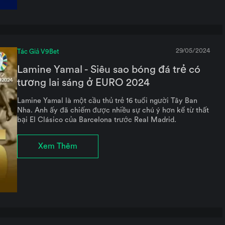
29/05/2024
Tác Giả V9Bet
Lamine Yamal - Siêu sao bóng đá trẻ có
tương lai sáng ở EURO 2024
Lamine Yamal là một cầu thủ trẻ 16 tuổi người Tây Ban
Nha. Anh ấy đã chiếm được nhiều sự chú ý hơn kể từ thất
bại El Clásico của Barcelona trước Real Madrid.
Xem Thêm