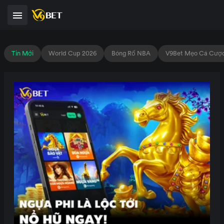
World Cup 2026
Tin Mới
Bóng Rổ NBA
V9Bet Mẹo Cá Cượ