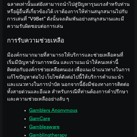
ฉลาดเท่านั้นแต่ยังสามารถนำไปสู่ปัญหารุนแรงสำหรับท่าน
หรือผู้อื่นที่เกี่ยวข้องได้ เราต้องการให้ท่านสนุกสนานไปกับ
การเล่นที่ “V9Bet” ดังนั้นจงเดิมพันอย่างสนุกสนานและมี
ความรับผิดชอบต่อการเล่น
การรับความช่วยเหลือ
มีองค์กรมากมายที่สามารถให้บริการและช่วยเหลือคนที่
เริ่มมีปัญหาด้านการพนัน และเราแนะนำให้คนเหล่านี้
ติดต่อกับองค์กรช่วยเหลือตนเอง เพื่อแนะนำแนวทางในการ
แก้ไขปัญหาต่อไป เว็บไซต์ดังต่อไปนี้ให้บริการคำแนะนำ
และแนวทางในการบำบัด นอกจากนี้ยังมีช่องทางการติดต่อ
ทั้งสายด่วนและอีเมล สำหรับกรณีที่ท่านต้องการคำปรึกษา
และความช่วยเหลืออย่างลับ ๆ
Gamblers Anonymous
GamCare
Gambleaware
Gamblingtherapy